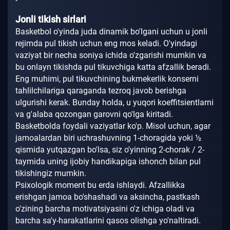
Jonli tikish sirlari
Basketbol o'yinda juda dinamik bo'lgani uchun u jonli
rejimda pul tikish uchun eng mos keladi.
O'yindagi
vaziyat bir necha soniya ichida o'zgarishi mumkin va
bu onlayn tikishda pul tikuvchiga katta afzallik beradi.
Eng muhimi, pul tikuvchining bukmekerlik konserni
tahlilchilariga qaraganda tezroq javob berishga
ulgurishi kerak.
Bunday holda, u yuqori koeffitsientlarni
va g'alaba qozongan garovni qo'lga kiritadi.
Basketbolda foydali vaziyatlar ko'p.
Misol uchun, agar
jamoalardan biri uchrashuvning 1-choragida yoki ½
qismida yutqazgan bo'lsa, siz o'yinning 2-chorak / 2-
taymida uning ijobiy handikapiga ishonch bilan pul
tikishingiz mumkin.
Psixologik moment bu erda ishlaydi.
Afzallikka
erishgan jamoa bo'shashadi va aksincha, pastkash
o'zining barcha motivatsiyasini o'z ichiga oladi va
barcha sa'y-harakatlarini qasos olishga yo'naltiradi.