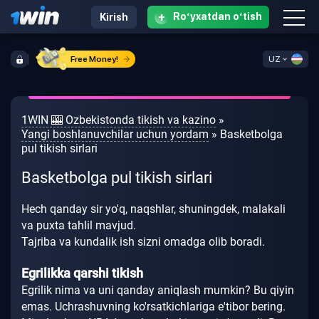
+
Roʻyxatdan oʻtish
Kirish
Free Money!
UZ
1WIN 🎰 Ozbekistonda tikish va kazino
»
Yangi boshlanuvchilar uchun yordam
» Basketbolga
pul tikish sirlari
Basketbolga pul tikish sirlari
Hech qanday sir yo'q, naqshlar, shuningdek, malakali
va puxta tahlil mavjud.
Tajriba va kundalik ish sizni omadga olib boradi.
Egrilikka qarshi tikish
Egrilik nima va uni qanday aniqlash mumkin?
Bu qiyin
emas.
Uchrashuvning ko'rsatkichlariga e'tibor bering.