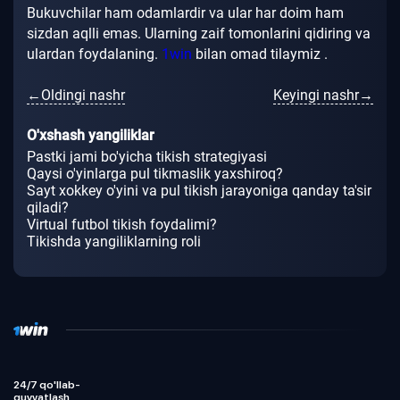
Bukuvchilar ham odamlardir va ular har doim ham
sizdan aqlli emas.
Ularning zaif tomonlarini qidiring va
ulardan foydalaning.
1win
bilan omad tilaymiz
.
←Oldingi nashr
Keyingi nashr→
O'xshash yangiliklar
Pastki jami bo'yicha tikish strategiyasi
Qaysi o'yinlarga pul tikmaslik yaxshiroq?
Sayt xokkey o'yini va pul tikish jarayoniga qanday ta'sir
qiladi?
Virtual futbol tikish foydalimi?
Tikishda yangiliklarning roli
24/7 qo'llab-
quvvatlash