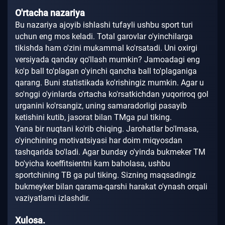
O'rtacha nazariya
Bu nazariya ajoyib ishlashi tufayli ushbu sport turi
uchun eng mos keladi.
Total garovlar o'yinchilarga
tikishda ham o'zini mukammal ko'rsatadi.
Uni oxirgi
versiyada qanday qo'llash mumkin?
Jamoadagi eng
ko'p ball to'plagan o'yinchi qancha ball to'plaganiga
qarang.
Buni statistikada ko'rishingiz mumkin.
Agar u
so'nggi o'yinlarda o'rtacha ko'rsatkichdan yuqoriroq gol
urganini ko'rsangiz, uning samaradorligi pasayib
ketishini kutib, jasorat bilan TMga pul tiking.
Yana bir nuqtani ko'rib chiqing.
Jarohatlar bo'lmasa,
o'yinchining motivatsiyasi har doim miqyosdan
tashqarida bo'ladi.
Agar bunday o'yinda bukmeker TM
bo'yicha koeffitsientni kam baholasa, ushbu
sportchining TB ga pul tiking.
Sizning maqsadingiz
bukmeyker bilan qarama-qarshi harakat o'ynash orqali
vaziyatlarni izlashdir.
Xulosa.