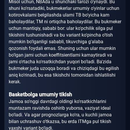
Misol uchun, NBAda u shunchaki tarozi o'ynaydi.
Bu
shuni ko'rsatadiki, bukmekerlar umumiy o'yinlar uchun
kotirovkalarni belgilashda ularni TB bo'yicha kam
baholaydilar, TM ni ortiqcha baholaydilar.
Bu bukmeker
uchun mantiqiy, sababi bor: ular ko'pchilik silga pul
tikishini tushunishadi va bu variant ko'pincha o'tish
mumkin bo'lganligi sababli, tikuvchiga g'alaba
qozonish foydali emas.
Shuning uchun ular mumkin
bo'lgan jami uchun koeffitsientlarni kamaytiradi va
jami o'rtacha ko'rsatkichdan yuqori bo'ladi.
Ba'zida
bukmeker juda uzoqqa boradi va chiziqdagi bu egilish
aniq ko'rinadi, bu esa tikishchi tomonidan ishlatilishi
kerak.
Basketbolga umumiy tikish
Jamoa so'nggi davrdagi oldingi ko'rsatkichlarini
muntazam ravishda oshirib yuborsa, vaziyat ideal
bo'ladi.
Va agar prognozlarga ko'ra, u kuchli jamoa
bilan uchrashuv o'tkazsa, bu erda ITMga pul tikish
yaxshi variant bo'ladi.