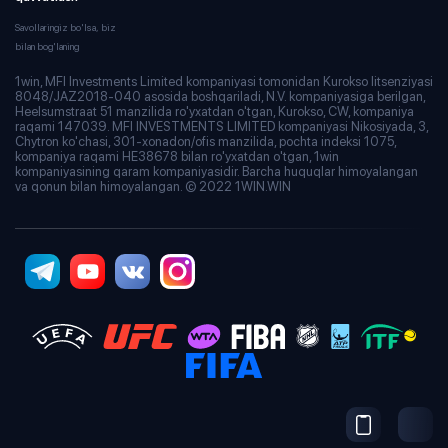
Savollaringiz bo'lsa, biz
bilan bog'laning
1win, MFI Investments Limited kompaniyasi tomonidan Kurokso litsenziyasi
8048/JAZ2018-040 asosida boshqariladi, N.V. kompaniyasiga berilgan,
Heelsumstraat 51 manzilida ro'yxatdan o'tgan, Kurokso, CW, kompaniya
raqami 147039. MFI INVESTMENTS LIMITED kompaniyasi Nikosiyada, 3,
Chytron ko'chasi, 301-xonadon/ofis manzilida, pochta indeksi 1075,
kompaniya raqami HE38678 bilan ro'yxatdan o'tgan, 1win
kompaniyasining qaram kompaniyasidir. Barcha huquqlar himoyalangan
va qonun bilan himoyalangan. © 2022 1WIN.WIN