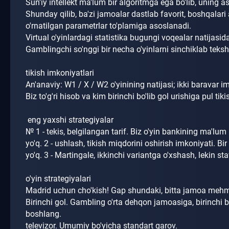
Sun'iy intellekt ma'lum bir algoritmga ega bo'lib, uning as
Shunday qilib, ba'zi jamoalar dastlab favorit, boshqalari 
o'rnatilgan parametrlar to'plamiga asoslanadi.
Virtual o'yinlardagi statistika bugungi voqealar natijasid
Gamblingchi so'nggi bir necha o'yinlarni sinchiklab teks
tikish imkoniyatlari
An'anaviy: W1 / X / W2 o'yinining natijasi;
ikki baravar i
Biz to'g'ri hisob va kim birinchi bo'lib gol urishiga pul t
eng yaxshi strategiyalar
№ 1 - tekis, belgilangan tarif.
Biz o'yin bankining ma'lum 
yo'q.
2 - ushlash, tikish miqdorini oshirish imkoniyati.
Bir
yo'q.
3 - Martingale, ikkinchi variantga o'xshash, lekin st
o'yin strategiyalari
Madrid uchun cho'kish!
Gap shundaki, bitta jamoa mehm
Birinchi gol.
Gambling o'rta dehqon jamoasiga, birinchi bo'
boshlang.
televizor.
Umumiy bo'yicha standart garov.