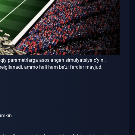
qiy parametrlarga asoslangan simulyatsiya o'yini.
n belgilanadi, ammo hali ham ba'zi farqlar mavjud.
mumkin.