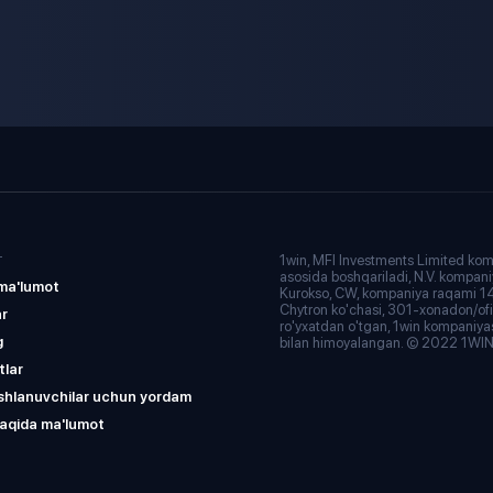
1win, MFI Investments Limited k
T
asosida boshqariladi, N.V. kompani
ma'lumot
Kurokso, CW, kompaniya raqami 
Chytron ko'chasi, 301-xonadon/of
ar
ro'yxatdan o'tgan, 1win kompaniy
g
bilan himoyalangan. © 2022 1WI
tlar
shlanuvchilar uchun yordam
aqida ma'lumot