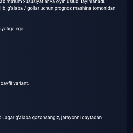
ab ma'lum xususiyatlar va o'yin uslubi tayinlanadi.
lib, g'alaba / gollar uchun prognoz mashina tomonidan
niyatiga ega.
 xavfli variant.
adi, agar g'alaba qozonsangiz, jarayonni qaytadan