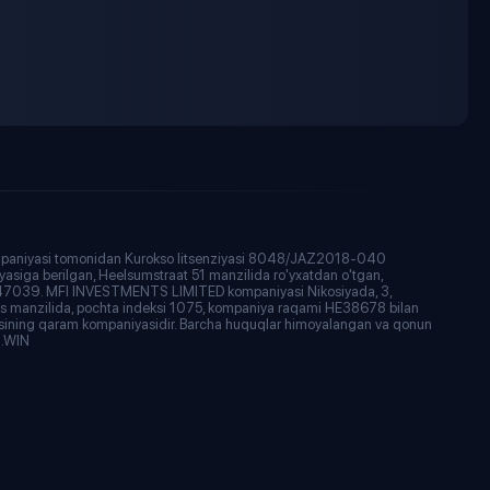
ompaniyasi tomonidan Kurokso litsenziyasi 8048/JAZ2018-040
yasiga berilgan, Heelsumstraat 51 manzilida ro'yxatdan o'tgan,
147039. MFI INVESTMENTS LIMITED kompaniyasi Nikosiyada, 3,
is manzilida, pochta indeksi 1075, kompaniya raqami HE38678 bilan
asining qaram kompaniyasidir. Barcha huquqlar himoyalangan va qonun
N.WIN