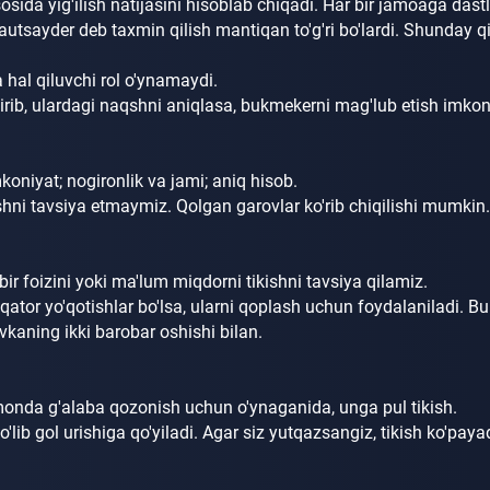
osida yig'ilish natijasini hisoblab chiqadi.
Har bir jamoaga dastl
autsayder deb taxmin qilish mantiqan to'g'ri bo'lardi.
Shunday qi
a hal qiluvchi rol o'ynamaydi.
hirib, ulardagi naqshni aniqlasa, bukmekerni mag'lub etish imko
mkoniyat;
nogironlik va jami;
aniq hisob.
ikishni tavsiya etmaymiz.
Qolgan garovlar ko'rib chiqilishi mumkin.
bir foizini yoki ma'lum miqdorni tikishni tavsiya qilamiz.
 qator yo'qotishlar bo'lsa, ularni qoplash uchun foydalaniladi.
Bu
avkaning ikki barobar oshishi bilan.
onda g'alaba qozonish uchun o'ynaganida, unga pul tikish.
lib gol urishiga qo'yiladi.
Agar siz yutqazsangiz, tikish ko'pay