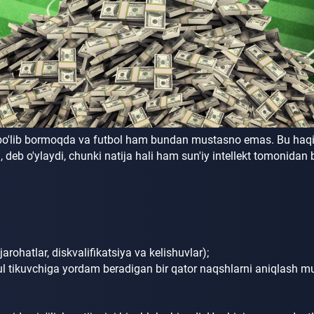
 bo'lib bormoqda va futbol ham bundan mustasno emas.
Bu haqi
, deb o'ylaydi, chunki natija hali ham sun'iy intellekt tomonida
jarohatlar, diskvalifikatsiya va kelishuvlar);
 pul tikuvchiga yordam beradigan bir qator naqshlarni aniqlash 