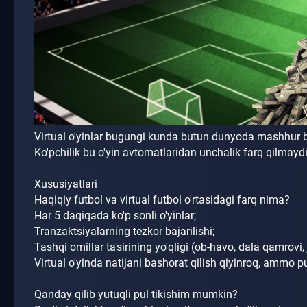
Virtual o'yinlar bugungi kunda butun dunyoda mashhur
Ko'pchilik bu o'yin avtomatlaridan unchalik farq qilmaydi
Xususiyatlari
Haqiqiy futbol va virtual futbol o'rtasidagi farq nima?
Har 5 daqiqada ko'p sonli o'yinlar;
Tranzaktsiyalarning tezkor bajarilishi;
Tashqi omillar ta'sirining yo'qligi (ob-havo, dala qamrovi, 
Virtual o'yinda natijani bashorat qilish qiyinroq, ammo
Qanday qilib yutuqli pul tikishim mumkin?