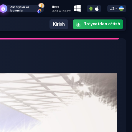
Ilova
Aktsiyalar va
UZ
bonuslar
для Window
+
Roʻyxatdan oʻtish
Kirish