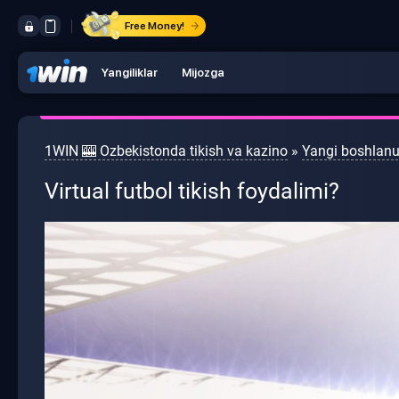
Free Money!
Yangiliklar
Mijozga
1WIN 🎰 Ozbekistonda tikish va kazino
»
Yangi boshlanu
Virtual futbol tikish foydalimi?