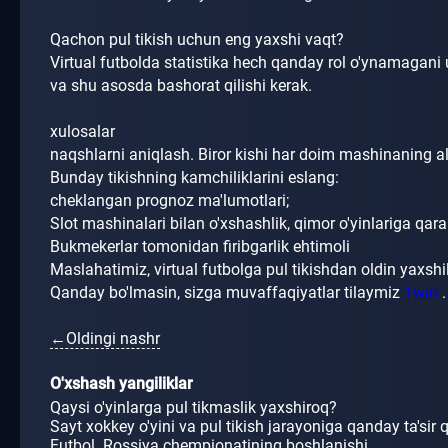
Qachon pul tikish uchun eng yaxshi vaqt?
Virtual futbolda statistika hech qanday rol o'ynamagan
va shu asosda bashorat qilishi kerak.
xulosalar
naqshlarni aniqlash.
Biror kishi har doim mashinaning a
Bunday tikishning kamchiliklarini eslang:
cheklangan prognoz ma'lumotlari;
Slot mashinalari bilan o'xshashlik, qimor o'yinlariga qar
Bukmekerlar tomonidan firibgarlik ehtimoli
Maslahatimiz, virtual futbolga pul tikishdan oldin yaxshila
Qanday bo'lmasin, sizga muvaffaqiyatlar tilaymiz
1win
.
←Oldingi nashr
O'xshash yangiliklar
Qaysi o'yinlarga pul tikmaslik yaxshiroq?
Sayt xokkey o'yini va pul tikish jarayoniga qanday ta'sir q
Futbol. Rossiya chempionatining boshlanishi.