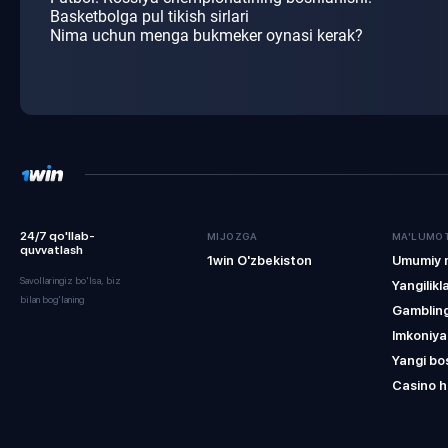
Basketbolga pul tikish sirlari
Nima uchun menga bukmeker oynasi kerak?
24/7 qo'llab-
MIJOZGA
MA'LUMO
quvvatlash
1win O'zbekiston
Umumiy 
Savollaringiz bo'lsa, biz
Yangilikl
bilan bog'laning
Gamblin
Imkoniya
Yangi bo
Casino h