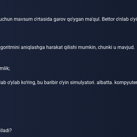
i uchun mavsum o'rtasida garov qo'ygan ma'qul.
Bettor o'nlab o'y
lgoritmini aniqlashga harakat qilishi mumkin, chunki u mavjud.
amlik;
b o‘ylab ko‘ring, bu baribir o‘yin simulyatori.
albatta.
kompyuter
iladi?