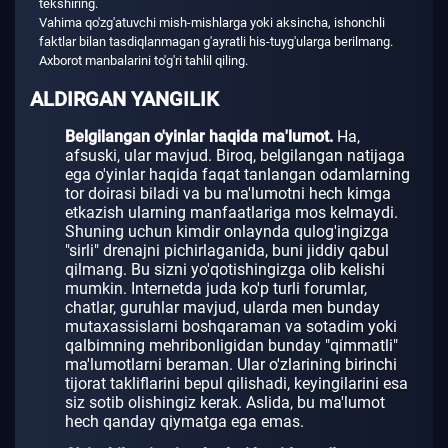
tekshiring.
Vahima qo'zg'atuvchi mish-mishlarga yoki aksincha, ishonchli
faktlar bilan tasdiqlanmagan g'ayratli his-tuyg'ularga berilmang.
Axborot manbalarini to'g'ri tahlil qiling.
ALDIRGAN YANGILIK
Belgilangan o'yinlar haqida ma'lumot.
Ha,
afsuski, ular mavjud.
Biroq, belgilangan natijaga
ega o'yinlar haqida faqat tanlangan odamlarning
tor doirasi biladi va bu ma'lumotni hech kimga
etkazish ularning manfaatlariga mos kelmaydi.
Shuning uchun kimdir onlaynda qulog'ingizga
"sirli" drenajni pichirlaganida, buni jiddiy qabul
qilmang.
Bu sizni yo'qotishingizga olib kelishi
mumkin.
Internetda juda ko'p turli forumlar,
chatlar, guruhlar mavjud, ularda men bunday
mutaxassislarni boshqaraman va sotadim yoki
qalbimning mehribonligidan bunday "qimmatli"
ma'lumotlarni beraman.
Ular o'zlarining birinchi
tijorat takliflarini bepul qilishadi, keyingilarini esa
siz sotib olishingiz kerak.
Aslida, bu ma'lumot
hech qanday qiymatga ega emas.