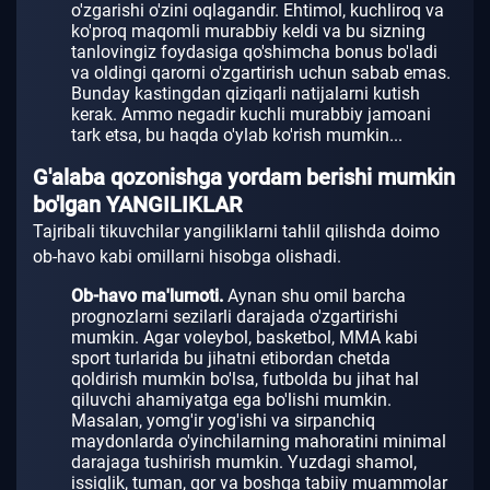
o'zgarishi o'zini oqlagandir.
Ehtimol, kuchliroq va
ko'proq maqomli murabbiy keldi va bu sizning
tanlovingiz foydasiga qo'shimcha bonus bo'ladi
va oldingi qarorni o'zgartirish uchun sabab emas.
Bunday kastingdan qiziqarli natijalarni kutish
kerak.
Ammo negadir kuchli murabbiy jamoani
tark etsa, bu haqda o'ylab ko'rish mumkin...
G'alaba qozonishga yordam berishi mumkin
bo'lgan YANGILIKLAR
Tajribali tikuvchilar yangiliklarni tahlil qilishda doimo
ob-havo kabi omillarni hisobga olishadi.
Ob-havo ma'lumoti.
Aynan shu omil barcha
prognozlarni sezilarli darajada o'zgartirishi
mumkin.
Agar voleybol, basketbol, ​​MMA kabi
sport turlarida bu jihatni etibordan chetda
qoldirish mumkin bo'lsa, futbolda bu jihat hal
qiluvchi ahamiyatga ega bo'lishi mumkin.
Masalan, yomg'ir yog'ishi va sirpanchiq
maydonlarda o'yinchilarning mahoratini minimal
darajaga tushirish mumkin.
Yuzdagi shamol,
issiqlik, tuman, qor va boshqa tabiiy muammolar