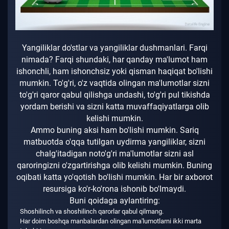
Yangiliklar do'stlar va yangiliklar dushmanlari.
Farqi
nimada?
Farqi shundaki, har qanday ma'lumot ham
ishonchli, ham ishonchsiz yoki qisman haqiqat bo'lishi
mumkin.
To'g'ri, o'z vaqtida olingan ma'lumotlar sizni
to'g'ri qaror qabul qilishga undashi, to'g'ri pul tikishda
yordam berishi va sizni katta muvaffaqiyatlarga olib
kelishi mumkin.
Ammo buning aksi ham bo'lishi mumkin.
Sariq
matbuotda o'qqa tutilgan uydirma yangiliklar, sizni
chalg'itadigan noto'g'ri ma'lumotlar sizni asl
qaroringizni o'zgartirishga olib kelishi mumkin.
Buning
oqibati katta yo'qotish bo'lishi mumkin.
Har bir axborot
resursiga ko'r-ko'rona ishonib bo'lmaydi.
Buni qoidaga aylantiring:
Shoshilinch va shoshilinch qarorlar qabul qilmang.
Har doim boshqa manbalardan olingan ma'lumotlarni ikki marta