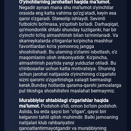
O'yinchilarning jarohatlari haqida ma'lumot.
Negadir aynan mana shu ma'lumot o'yinchilar
orasida eng katta vahima qo'zg'atadi, keyin esa
qaror o'zgaradi.
Stereotip ishlaydi.
Sevimli
futbolchi bo'lmasa, yo'qotish bo'ladi.
Darhaqiqat,
qo'mondonlik shtabi shunday tuzilganki, har bir
o'yinchi to'liq almashtirish bilan ta'minlanadi.
Va
skameykalarda o'tirganlar ko'pincha mashhur
favoritlardan ko'ra yomonroq jangga
shoshilishadi.
Bu ularning o'zlarini isbotlash, o'z
maqomlarini olish imkoniyatidir.
Ko'pincha,
almashtirish paytida yangi yulduzlar otiladi.
Bu
o'rinbosarlar uchun katta motivatsiya.
Shuning
uchun jarohat natijasida o'yinchining o'zgarishi
sizni qarorni o'zgartirishga xalaqit bermasligi
kerak.
Bunday hollarda qarama-qarshi jamoalarga
pul tikishga shoshilishni maslahat bermaymiz.
Murabbiylar shtabidagi o'zgarishlar haqida
ma'lumot.
Podshoh o‘ldi, omon bo‘lsin podshoh.
Aslida, bu erda qaysi biri "o'lgan", qaysi biri
kelganini tahlil qilish muhimdir.
Balki jamoaning
natijalari klub rahbariyatini
qanoatlantirmayotgandir va murabbiyning