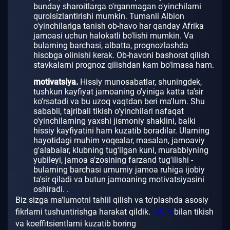
bunday sharoitlarga o'rganmagan o'yinchilarni
qurolsizlantirishi mumkin.
Tumanli Albion
o'yinchilariga tanish ob-havo har qanday Afrika
jamoasi uchun halokatli bo'lishi mumkin.
Va
bularning barchasi, albatta, prognozlashda
hisobga olinishi kerak.
Ob-havoni bashorat qilish
stavkalarni prognoz qilishdan kam bo'lmasa ham.
motivatsiya.
Hissiy munosabatlar, shuningdek,
tushkun kayfiyat jamoaning o'yiniga katta ta'sir
ko'rsatadi va bu uzoq vaqtdan beri ma'lum.
Shu
sababli, tajribali tikish o'yinchilari nafaqat
o'yinchilarning yaxshi jismoniy shaklini, balki
hissiy kayfiyatini ham kuzatib boradilar.
Ularning
hayotidagi muhim voqealar, masalan, jamoaviy
g'alabalar, klubning tug'ilgan kuni, murabbiyning
yubileyi, jamoa a'zosining farzand tug'ilishi -
bularning barchasi umumiy jamoa ruhiga ijobiy
ta'sir qiladi va butun jamoaning motivatsiyasini
oshiradi. .
Biz sizga ma'lumotni tahlil qilish va to'plashda asosiy
fikrlarni tushuntirishga harakat qildik.
1WIN
bilan tikish
va koeffitsientlarni kuzatib boring