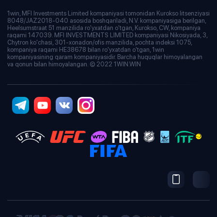
1win, MFI Investments Limited kompaniyasi tomonidan Kurokso litsenziyasi
8048/JAZ2018-040 asosida boshqariladi, N.V. kompaniyasiga berilgan,
Heelsumstraat 51 manzilida ro'yxatdan o'tgan, Kurokso, CW, kompaniya
raqami 147039. MFI INVESTMENTS LIMITED kompaniyasi Nikosiyada, 3,
Chytron ko'chasi, 301-xonadon/ofis manzilida, pochta indeksi 1075,
kompaniya raqami HE38678 bilan ro'yxatdan o'tgan, 1win
kompaniyasining qaram kompaniyasidir. Barcha huquqlar himoyalangan
va qonun bilan himoyalangan. © 2022 1WIN.WIN