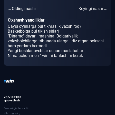
←Oldingi nashr
Keyingi nashr→
O'xshash yangiliklar
Qaysi o'yinlarga pul tikmaslik yaxshiroq?
Basketbolga pul tikish sirlari
"Dinamo" deyarli mashina. Bolgariyalik
voleybolchilarga tribunada ularga ildiz otgan bokschi
ham yordam bermadi.
Yangi boshlanuvchilar uchun maslahatlar
Nima uchun men 1win ni tanlashim kerak
24/7 qo'llab-
quvvatlash
Savollaringiz bo'lsa, biz
bilan bog'laning