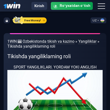
+
Roʻyxatdan oʻtish
Kirish
Free Money!
UZ
1WIN 🎰 Ozbekistonda tikish va kazino
»
Yangiliklar
»
Tikishda yangiliklarning roli
Tikishda yangiliklarning roli
SPORT YANGILIKLARI.
YORDAM YOKI ANGLISH