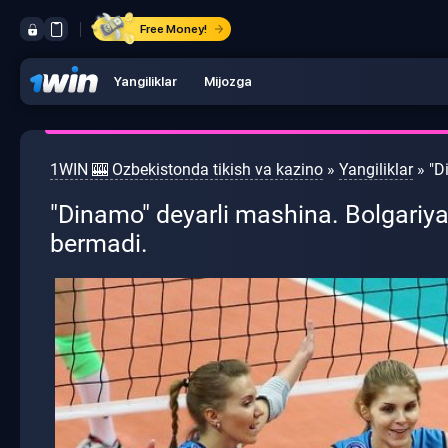
Free Money!
Yangiliklar
Mijozga
1WIN 🎰 Ozbekistonda tikish va kazino
»
Yangiliklar
» "D
"Dinamo" deyarli mashina. Bolgariya
bermadi.