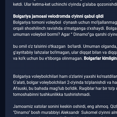
ketdi.
Ular ketma-ket uchinchi o'yinda g'alaba qozonishd
Bolgariya jamoasi velodromda o'yinni qabul qildi
Bolgariya tomoni voleybol o'ynash uchun mo'ljallanma
orqali shoshilinch ravishda o'rnatganga o'xshaydi.
Bolga
umuman voleybol bormi?
Agar “
Dinamo”ga qarshi o'yin
bu omil o'z ta'sirini o'tkazgan bo'lardi.
Umuman olganda, b
g'ayritabiiy lahzalar bo'lmagan, ular diqqat bilan va diqq
va ko'k uchun bu e'tiborga olinmagan.
Bolgarlar kimligin
Bolgariya voleybolchilari ham o'zlarini yaxshi ko'rsatdila
G'alati, bolgar voleybolchilari 2-o'yinda to'planishdi va
Afsuski, bu bahsda mag'lub bo'ldik.
Raqiblar har bir to‘
tomoshabinni tushkunlikka tushirishmadi.
Jamoamiz xatolar sonini keskin oshirdi, eng ahmoq.
Qiz
"Dinamo" bosh murabbiyi Aleksandr
Sukomel
o'yinni al