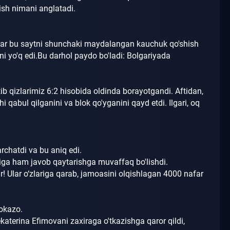
ish nimani anglatadi.
ular bu saytni shunchaki maydalangan kauchuk qo'shish
i yo'q edi.
Bu darhol paydo bo'ladi: Bolgariyada
ib qizlarimiz 6:2 hisobida oldinda borayotgandi.
Aftidan,
i qabul qilganini va blok qo'yganini qayd etdi.
Ilgari, oq
archatdi va bu aniq edi.
lariga ham javob qaytarishga muvaffaq bo'lishdi.
r!
Ular o‘zlariga qarab, jamoasini olqishlagan 4000 nafar
okazo.
ekaterina Efimovani zaxiraga o'tkazishga qaror qildi,