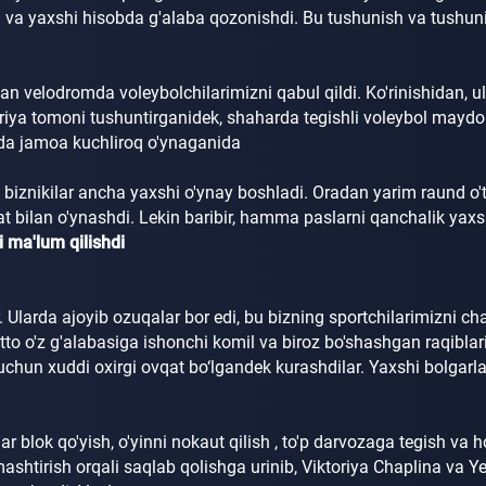
i va yaxshi hisobda g'alaba qozonishdi.
Bu tushunish va tushun
gan
velodromda
voleybolchilarimizni qabul qildi.
Ko'rinishidan, 
riya tomoni tushuntirganidek, shaharda tegishli voleybol maydon
da jamoa kuchliroq o'ynaganida
iznikilar ancha yaxshi o'ynay boshladi.
Oradan yarim raund o't
at bilan o'ynashdi.
Lekin baribir, hamma paslarni qanchalik yaxsh
i ma'lum qilishdi
r.
Ularda ajoyib ozuqalar bor edi, bu bizning sportchilarimizni ch
 hatto o'z g'alabasiga ishonchi komil va biroz bo'shashgan raqib
p uchun xuddi oxirgi ovqat bo‘lgandek kurashdilar.
Yaxshi bolgarla
lar blok qo'yish, o'yinni nokaut qilish
,
to'p darvozaga tegish va h
mashtirish orqali saqlab qolishga urinib, Viktoriya Chaplina va Y