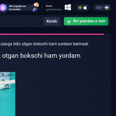
Ilova
Aktsiyalar va
UZ
bonuslar
для Window
+
Roʻyxatdan oʻtish
Kirish
a ularga ildiz otgan bokschi ham yordam bermadi.
diz otgan bokschi ham yordam