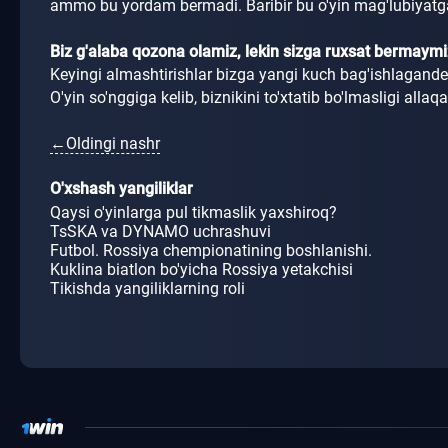
ammo bu yordam bermadi.
Baribir bu o'yin mag'lubiyat
Biz g'alaba qozona olamiz, lekin sizga ruxsat bermaymi
Keyingi almashtirishlar bizga yangi kuch bag'ishlagande
O'yin so'nggiga kelib, biznikini to'xtatib bo'lmasligi alla
←Oldingi nashr
O'xshash yangiliklar
Qaysi o'yinlarga pul tikmaslik yaxshiroq?
TsSKA va DYNAMO uchrashuvi
Futbol. Rossiya chempionatining boshlanishi.
Kuklina biatlon bo'yicha Rossiya yetakchisi
Tikishda yangiliklarning roli