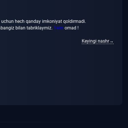
h uchun hech qanday imkoniyat qoldirmadi.
abangiz bilan tabriklaymiz.
1win
omad
!
Keyingi nashr→