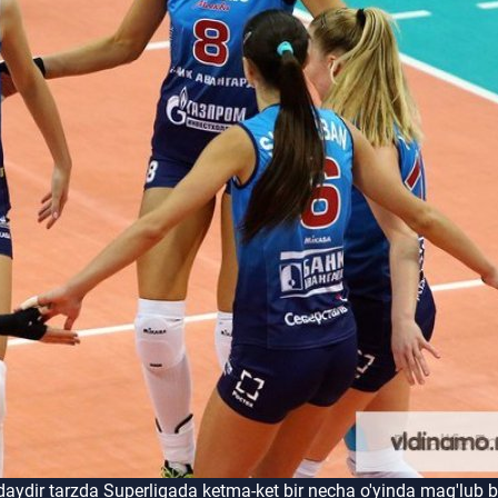
daydir tarzda Superligada ketma-ket bir necha o'yinda mag'lub b