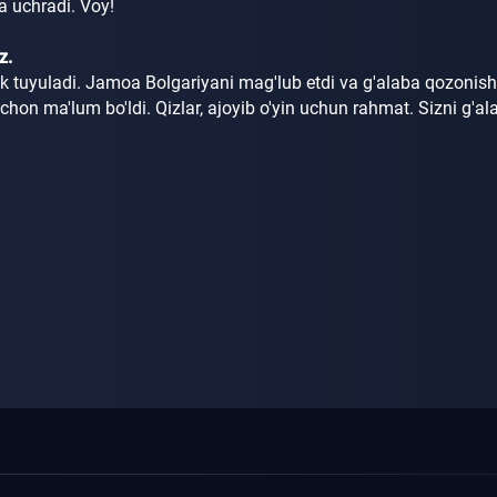
ga uchradi.
Voy!
z.
k tuyuladi.
Jamoa Bolgariyani mag'lub etdi va g'alaba qozonis
qachon ma'lum bo'ldi.
Qizlar, ajoyib o'yin uchun rahmat.
Sizni g'al