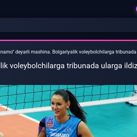
inamo" deyarli mashina. Bolgariyalik voleybolchilarga tribunad
lik voleybolchilarga tribunada ularga il