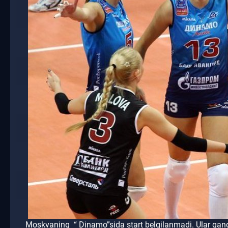
Moskvaning
“
Dinamo”sida start belgilanmadi.
Ular qan